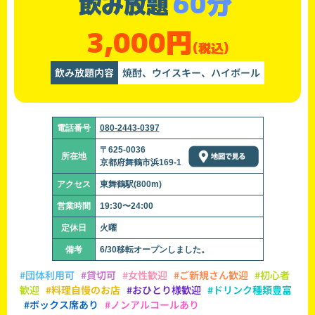
60分
飲み放題
3,000円
(税込)
飲み放題内容
焼酎、ウイスキー、ハイボール
電話番号
080-2443-0397
〒625-0036
所在地
京都府舞鶴市浜169-1
アクセス
東舞鶴駅(800m)
営業時間
19:30〜24:00
定休日
火曜
備考
6/30移転オープンしました。
#団体利用可
#貸切可
#女性歓迎
#ご新規さん歓迎
#初心者
歓迎
#料理自慢のお店
#おひとり様歓迎
#ドリンク種類豊富
#ボックス席あり
#ノンアルコールあり