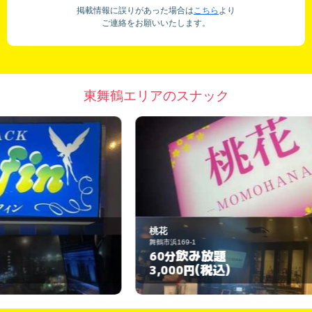
掲載情報に誤りがあった場合は
こちら
より
ご連絡をお願いいたします。
東舞鶴エリアのスナック
桃花
L
舞鶴市浜169-1
舞
飲み放題
60分
6
(税込)
3,000円
3