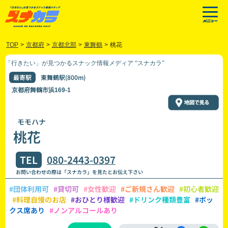
TOP
>
京都府
>
京都北部
>
東舞鶴
>
桃花
「行きたい」が見つかるスナック情報メディア “スナカラ”
最寄駅
東舞鶴駅(800m)
京都府舞鶴市浜169-1
モモハナ
桃花
TEL
080-2443-0397
お問い合わせの際は「スナカラ」を見たとお伝え下さい
#団体利用可
#貸切可
#女性歓迎
#ご新規さん歓迎
#初心者歓迎
#料理自慢のお店
#おひとり様歓迎
#ドリンク種類豊富
#ボッ
クス席あり
#ノンアルコールあり