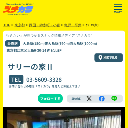
TOP
>
東京都
>
両国・錦糸町・小岩
>
亀戸・平井
>
ｻﾘｰの家Ⅱ
「行きたい」が見つかるスナック情報メディア “スナカラ”
最寄駅
大島駅(150m)東大島駅(790m)西大島駅(1000m)
東京都江東区大島6-30-14 向ビル2F
サリーの家Ⅱ
TEL
03-5609-3328
お問い合わせの際は「スナカラ」を見たとお伝え下さい
フォローする
SHARE