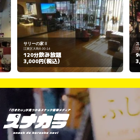
スナック ミキ
江東区亀戸6-3-1
飲み放題
90分
(税込)
3,000円