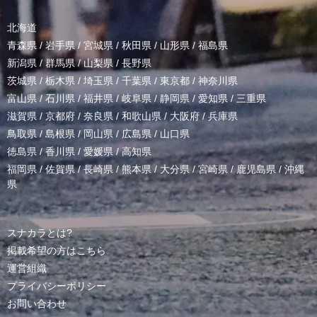
北海道
青森県
/
岩手県
/
宮城県
/
秋田県
/
山形県
/
福島県
新潟県
/
群馬県
/
山梨県
/
長野県
茨城県
/
栃木県
/
埼玉県
/
千葉県
/
東京都
/
神奈川県
富山県
/
石川県
/
福井県
/
岐阜県
/
静岡県
/
愛知県
/
三重県
滋賀県
/
京都府
/
奈良県
/
和歌山県
/
大阪府
/
兵庫県
鳥取県
/
島根県
/
岡山県
/
広島県
/
山口県
徳島県
/
香川県
/
愛媛県
/
高知県
福岡県
/
佐賀県
/
長崎県
/
熊本県
/
大分県
/
宮崎県
/
鹿児島県
/
沖縄
県
スナカラとは?
掲載希望の方はこちら
運営組織
プライバシーポリシー
お問い合わせ