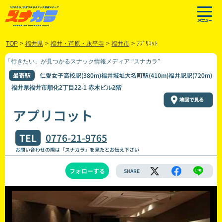
TOP
>
福井県
>
福井・芦原・永平寺
>
福井市
>
ｱﾌﾟﾘｺｯﾄ
「行きたい」が見つかるスナック情報メディア “スナカラ”
最寄駅
仁愛女子高校駅(380m)福井城址大名町駅(410m)福井駅駅(720m)
福井県福井市順化2丁目22‐1 赤木ビル2階
アプリコット
TEL
0776-21-9765
お問い合わせの際は「スナカラ」を見たとお伝え下さい
フォローする
SHARE