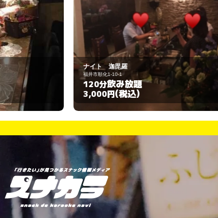
ナイト 迦毘羅
妖
福井市順化1-10-1
福
飲み放題
120分
1
(税込)
3,000円
3