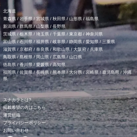
北海道
青森県
/
岩手県
/
宮城県
/
秋田県
/
山形県
/
福島県
新潟県
/
群馬県
/
山梨県
/
長野県
茨城県
/
栃木県
/
埼玉県
/
千葉県
/
東京都
/
神奈川県
富山県
/
石川県
/
福井県
/
岐阜県
/
静岡県
/
愛知県
/
三重県
滋賀県
/
京都府
/
奈良県
/
和歌山県
/
大阪府
/
兵庫県
鳥取県
/
島根県
/
岡山県
/
広島県
/
山口県
徳島県
/
香川県
/
愛媛県
/
高知県
福岡県
/
佐賀県
/
長崎県
/
熊本県
/
大分県
/
宮崎県
/
鹿児島県
/
沖縄
県
スナカラとは?
掲載希望の方はこちら
運営組織
プライバシーポリシー
お問い合わせ