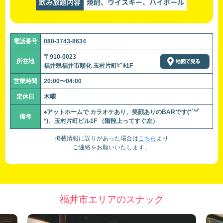
飲み放題内容
焼酎、ウイスキー、ハイボール
電話番号
080-3743-8634
〒910-0023
所在地
福井県福井市順化 玉村片町ﾋﾞﾙ1F
営業時間
20:00〜04:00
定休日
木曜
♠︎アットホームで カラオケあり、笑顔ありのBARです(*´꒳`
備考
*)、玉村片町ビル1F （階段上ってすぐ左）
掲載情報に誤りがあった場合は
こちら
より
ご連絡をお願いいたします。
福井市エリアのスナック