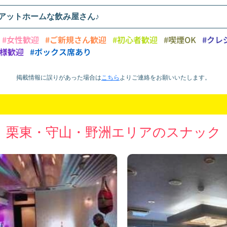
アットホームな飲み屋さん♪
#女性歓迎
#ご新規さん歓迎
#初心者歓迎
#喫煙OK
#クレ
り様歓迎
#ボックス席あり
掲載情報に誤りがあった場合は
こちら
より
ご連絡をお願いいたします。
栗東・守山・野洲エリアのスナック