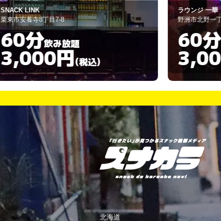
ラウンジ 一華
野洲市北野一丁目9-18
60分
飲み放題
3,000円
)
(税込)
北海道