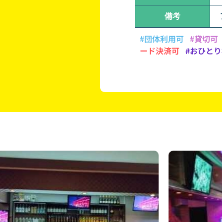
備考
#団体利用可
#貸切可
ード決済可
#おひと