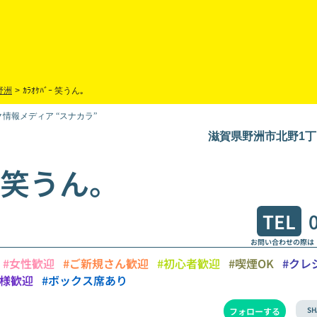
野洲
>
ｶﾗｵｹﾊﾞｰ 笑うん｡
情報メディア “スナカラ”
)
滋賀県野洲市北野1丁目
ﾞｰ 笑うん。
TEL
お問い合わせの際は
#女性歓迎
#ご新規さん歓迎
#初心者歓迎
#喫煙OK
#クレ
り様歓迎
#ボックス席あり
SH
フォローする