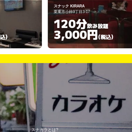
ナック KIRARA
ラウンジ 杏里
東市小柿9丁目3-17
野洲市北野1丁目
120分
60分
飲み放題
3,000円
3,00
(税込)
スナカラとは?