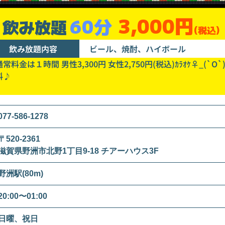
3,000円
60分
飲み放題
(税込)
飲み放題内容
ビール、焼酎、ハイボール
常料金は１時間 男性3,300円 女性2,750円(税込)ｶﾗｵｹ♀_(`O`
料♪
077-586-1278
〒520-2361
滋賀県野洲市北野1丁目9-18 チアーハウス3F
野洲駅(80m)
20:00〜01:00
日曜、祝日