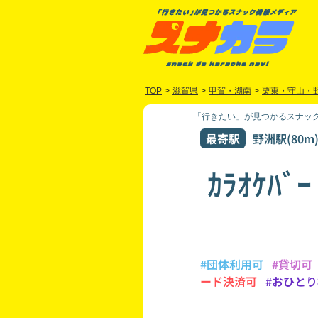
TOP
>
滋賀県
>
甲賀・湖南
>
栗東・守山・
「行きたい」が見つかるスナック
最寄駅
野洲駅(80m
ｶﾗｵｹﾊ
#団体利用可
#貸切可
ード決済可
#おひと