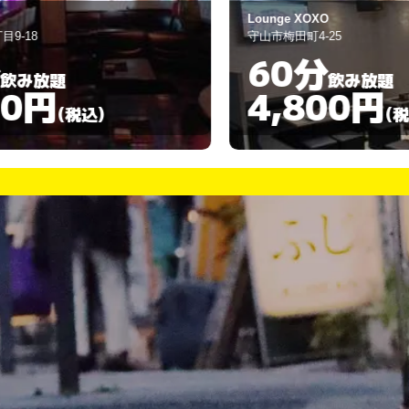
Lounge XOXO
ス
守山市梅田町4-25
栗
60分
飲み放題
4,800円
(税込)