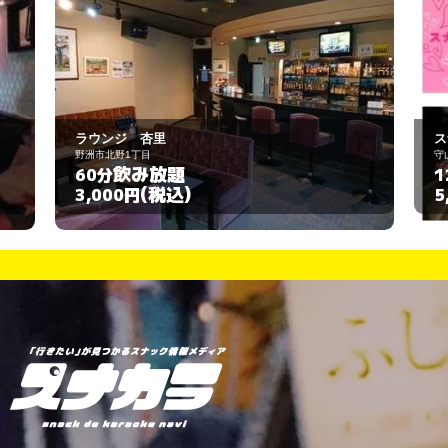
スナック 片想い
守山市守山6丁目8-13-8
飲み放題
120分
(税込)
5,000円