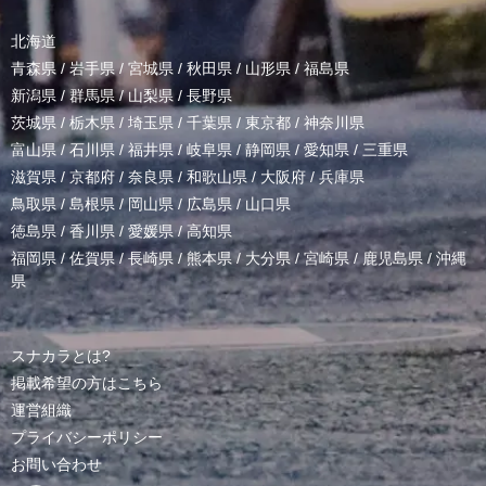
北海道
青森県
/
岩手県
/
宮城県
/
秋田県
/
山形県
/
福島県
新潟県
/
群馬県
/
山梨県
/
長野県
茨城県
/
栃木県
/
埼玉県
/
千葉県
/
東京都
/
神奈川県
富山県
/
石川県
/
福井県
/
岐阜県
/
静岡県
/
愛知県
/
三重県
滋賀県
/
京都府
/
奈良県
/
和歌山県
/
大阪府
/
兵庫県
鳥取県
/
島根県
/
岡山県
/
広島県
/
山口県
徳島県
/
香川県
/
愛媛県
/
高知県
福岡県
/
佐賀県
/
長崎県
/
熊本県
/
大分県
/
宮崎県
/
鹿児島県
/
沖縄
県
スナカラとは?
掲載希望の方はこちら
運営組織
プライバシーポリシー
お問い合わせ