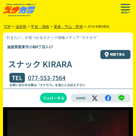
TOP
>
滋賀県
>
甲賀・湖南
>
栗東・守山・野洲
>
ｽﾅｯｸ KIRARA
「行きたい」が見つかるスナック情報メディア “スナカラ”
滋賀県栗東市小柿9丁目3-17
スナック KIRARA
TEL
077-553-7564
お問い合わせの際は「スナカラ」を見たとお伝え下さい
フォローする
SHARE