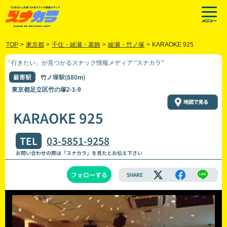
TOP
>
東京都
>
千住・綾瀬・葛飾
>
綾瀬・竹ノ塚
>
KARAOKE 925
「行きたい」が見つかるスナック情報メディア “スナカラ”
最寄駅
竹ノ塚駅(880m)
東京都足立区竹の塚2-1-9
KARAOKE 925
TEL
03-5851-9258
お問い合わせの際は「スナカラ」を見たとお伝え下さい
フォローする
SHARE