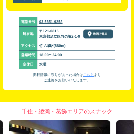
電話番号
03-5851-9258
〒121-0813
所在地
東京都足立区竹の塚2-1-9
アクセス
竹ノ塚駅(880m)
営業時間
18:00〜24:00
定休日
水曜
掲載情報に誤りがあった場合は
こちら
より
ご連絡をお願いいたします。
千住・綾瀬・葛飾エリアのスナック