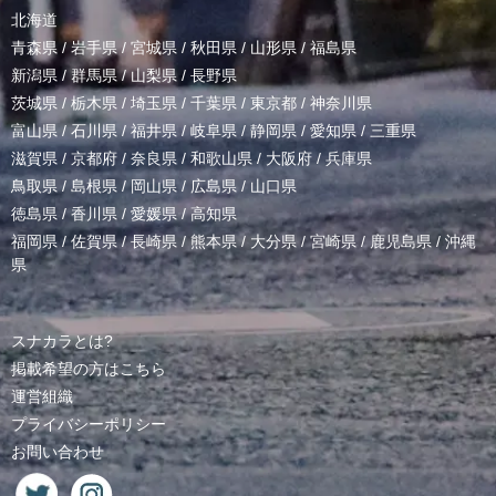
北海道
青森県
/
岩手県
/
宮城県
/
秋田県
/
山形県
/
福島県
新潟県
/
群馬県
/
山梨県
/
長野県
茨城県
/
栃木県
/
埼玉県
/
千葉県
/
東京都
/
神奈川県
富山県
/
石川県
/
福井県
/
岐阜県
/
静岡県
/
愛知県
/
三重県
滋賀県
/
京都府
/
奈良県
/
和歌山県
/
大阪府
/
兵庫県
鳥取県
/
島根県
/
岡山県
/
広島県
/
山口県
徳島県
/
香川県
/
愛媛県
/
高知県
福岡県
/
佐賀県
/
長崎県
/
熊本県
/
大分県
/
宮崎県
/
鹿児島県
/
沖縄
県
スナカラとは?
掲載希望の方はこちら
運営組織
プライバシーポリシー
お問い合わせ