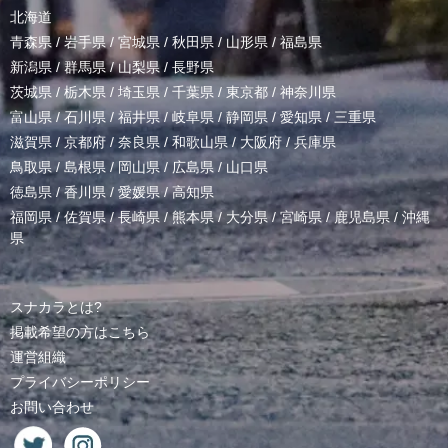
北海道
青森県
/
岩手県
/
宮城県
/
秋田県
/
山形県
/
福島県
新潟県
/
群馬県
/
山梨県
/
長野県
茨城県
/
栃木県
/
埼玉県
/
千葉県
/
東京都
/
神奈川県
富山県
/
石川県
/
福井県
/
岐阜県
/
静岡県
/
愛知県
/
三重県
滋賀県
/
京都府
/
奈良県
/
和歌山県
/
大阪府
/
兵庫県
鳥取県
/
島根県
/
岡山県
/
広島県
/
山口県
徳島県
/
香川県
/
愛媛県
/
高知県
福岡県
/
佐賀県
/
長崎県
/
熊本県
/
大分県
/
宮崎県
/
鹿児島県
/
沖縄
県
スナカラとは?
掲載希望の方はこちら
運営組織
プライバシーポリシー
お問い合わせ