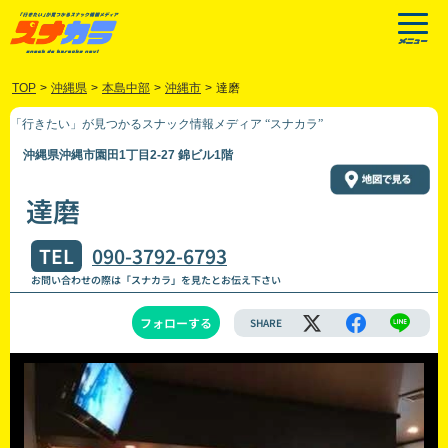
TOP
>
沖縄県
>
本島中部
>
沖縄市
>
達磨
「行きたい」が見つかるスナック情報メディア “スナカラ”
沖縄県沖縄市園田1丁目2-27 錦ビル1階
達磨
TEL
090-3792-6793
お問い合わせの際は「スナカラ」を見たとお伝え下さい
フォローする
SHARE