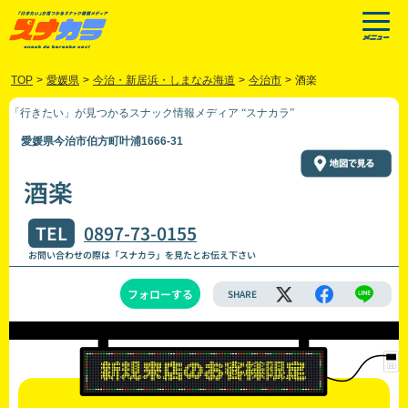
TOP
>
愛媛県
>
今治・新居浜・しまなみ海道
>
今治市
>
酒楽
「行きたい」が見つかるスナック情報メディア “スナカラ”
愛媛県今治市伯方町叶浦1666-31
酒楽
TEL
0897-73-0155
お問い合わせの際は「スナカラ」を見たとお伝え下さい
フォローする
SHARE