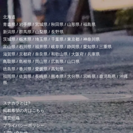
北海道
青森県
/
岩手県
/
宮城県
/
秋田県
/
山形県
/
福島県
新潟県
/
群馬県
/
山梨県
/
長野県
茨城県
/
栃木県
/
埼玉県
/
千葉県
/
東京都
/
神奈川県
富山県
/
石川県
/
福井県
/
岐阜県
/
静岡県
/
愛知県
/
三重県
滋賀県
/
京都府
/
奈良県
/
和歌山県
/
大阪府
/
兵庫県
鳥取県
/
島根県
/
岡山県
/
広島県
/
山口県
徳島県
/
香川県
/
愛媛県
/
高知県
福岡県
/
佐賀県
/
長崎県
/
熊本県
/
大分県
/
宮崎県
/
鹿児島県
/
沖縄
県
スナカラとは?
掲載希望の方はこちら
運営組織
プライバシーポリシー
お問い合わせ