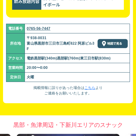
飲み放題内容
イボール
電話番号
0765-56-7447
〒938-0031
所在地
富山県黒部市三日市三島町822 阿原ビル3
F
アクセス
電鉄黒部駅(340m)黒部駅(760m)東三日市駅(830m)
営業時間
20:00〜0:00
定休日
火曜
掲載情報に誤りがあった場合は
こちら
より
ご連絡をお願いいたします。
黒部・魚津周辺・下新川エリアのスナック