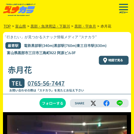
TOP
>
富山県
>
黒部・魚津周辺・下新川
>
黒部・宇奈月
>
赤月花
「行きたい」が見つかるスナック情報メディア “スナカラ”
最寄駅
電鉄黒部駅(340m)黒部駅(760m)東三日市駅(830m)
富山県黒部市三日市三島町822 阿原ビル3F
赤月花
TEL
0765-56-7447
お問い合わせの際は「スナカラ」を見たとお伝え下さい
フォローする
SHARE