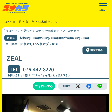
TOP
>
富山県
>
富山市
>
桜木町
>
ZEAL
「行きたい」が見つかるスナック情報メディア “スナカラ”
最寄駅
桜橋駅(190m)荒町駅(240m)国際会議場前駅(330m)
富山県富山市桜木町12-5 桜木プラザB1F
ZEAL
TEL
076-442-8220
お問い合わせの際は「スナカラ」を見たとお伝え下さい
フォローする
SHARE