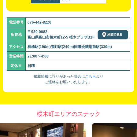
電話番号
076-442-8220
〒930-0082
所在地
富山県富山市桜木町12-5 桜木プラザB1F
アクセス
桜橋駅(190m)荒町駅(240m)国際会議場前駅(330m)
営業時間
21:00〜4:00
定休日
日曜
掲載情報に誤りがあった場合は
こちら
より
ご連絡をお願いいたします。
桜木町エリアのスナック