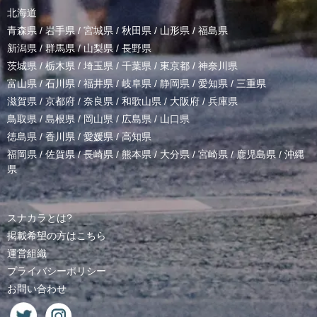
北海道
青森県
/
岩手県
/
宮城県
/
秋田県
/
山形県
/
福島県
新潟県
/
群馬県
/
山梨県
/
長野県
茨城県
/
栃木県
/
埼玉県
/
千葉県
/
東京都
/
神奈川県
富山県
/
石川県
/
福井県
/
岐阜県
/
静岡県
/
愛知県
/
三重県
滋賀県
/
京都府
/
奈良県
/
和歌山県
/
大阪府
/
兵庫県
鳥取県
/
島根県
/
岡山県
/
広島県
/
山口県
徳島県
/
香川県
/
愛媛県
/
高知県
福岡県
/
佐賀県
/
長崎県
/
熊本県
/
大分県
/
宮崎県
/
鹿児島県
/
沖縄
県
スナカラとは?
掲載希望の方はこちら
運営組織
プライバシーポリシー
お問い合わせ