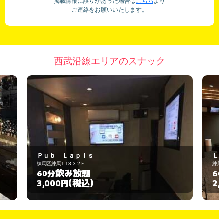
掲載情報に誤りがあった場合は
こちら
より
ご連絡をお願いいたします。
西武沿線エリアのスナック
Ｐｕｂ Ｌａｐｉｓ
Ｌ
練馬区練馬1-18-3-2Ｆ
練
飲み放題
60分
6
(税込)
3,000円
2