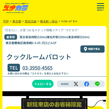
TOP
>
東京都
>
西武沿線
>
椎名町～桜台
>
ｸｯｸﾙｰﾑﾊﾟﾛｯﾄ
「行きたい」が見つかるスナック情報メディア “スナカラ”
最寄駅
落合南長崎駅(530m)椎名町駅(590m)東長崎駅(920m)
東京都豊島区南長崎2-3-25 川口ビル1F
クックルームパロット
TEL
03-3950-4565
お問い合わせの際は「スナカラ」を見たとお伝え下さい
フォローする
SHARE