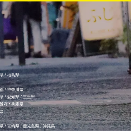
県
/
福島県
都
/
神奈川県
県
/
愛知県
/
三重県
阪府
/
兵庫県
県
県
/
宮崎県
/
鹿児島県
/
沖縄県