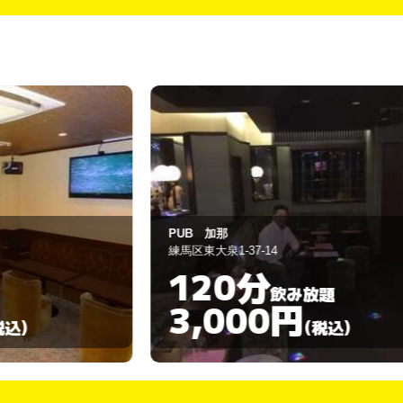
PUB 加那
練馬区東大泉1-37-14
120分
飲み放題
3,000円
)
(税込)