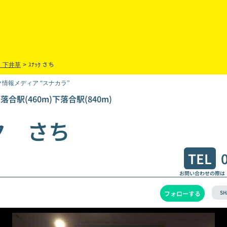
・下井草
>
ｽﾅｯｸ さち
情報メディア “スナカラ”
)落合駅(460m)下落合駅(840m)
ク さち
TEL
お問い合わせの際は
SH
フォローする