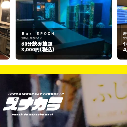
寿々女
豊島区巣鴨1-17-4
飲み放題
180分
(税込)
4,500円