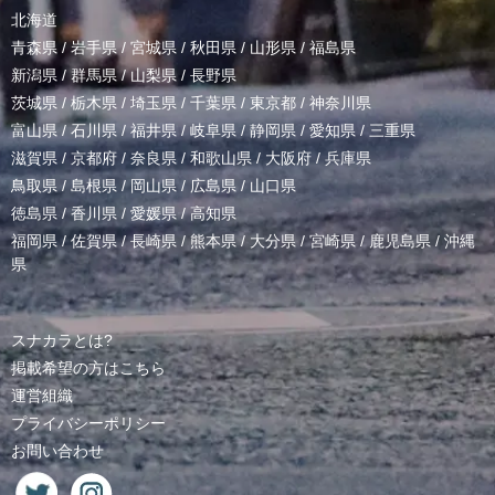
北海道
青森県
/
岩手県
/
宮城県
/
秋田県
/
山形県
/
福島県
新潟県
/
群馬県
/
山梨県
/
長野県
茨城県
/
栃木県
/
埼玉県
/
千葉県
/
東京都
/
神奈川県
富山県
/
石川県
/
福井県
/
岐阜県
/
静岡県
/
愛知県
/
三重県
滋賀県
/
京都府
/
奈良県
/
和歌山県
/
大阪府
/
兵庫県
鳥取県
/
島根県
/
岡山県
/
広島県
/
山口県
徳島県
/
香川県
/
愛媛県
/
高知県
福岡県
/
佐賀県
/
長崎県
/
熊本県
/
大分県
/
宮崎県
/
鹿児島県
/
沖縄
県
スナカラとは?
掲載希望の方はこちら
運営組織
プライバシーポリシー
お問い合わせ