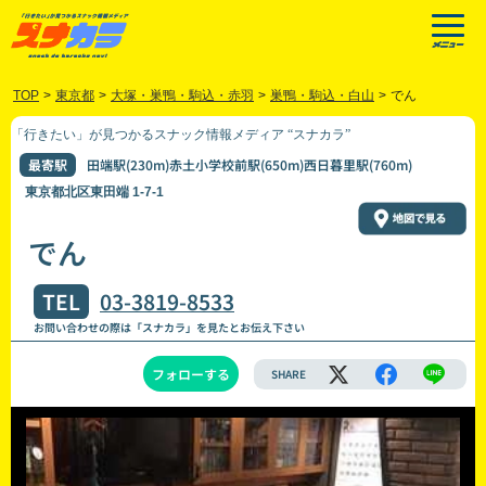
TOP
>
東京都
>
大塚・巣鴨・駒込・赤羽
>
巣鴨・駒込・白山
>
でん
「行きたい」が見つかるスナック情報メディア “スナカラ”
最寄駅
田端駅(230m)赤土小学校前駅(650m)西日暮里駅(760m)
東京都北区東田端 1-7-1
でん
TEL
03-3819-8533
お問い合わせの際は「スナカラ」を見たとお伝え下さい
フォローする
SHARE