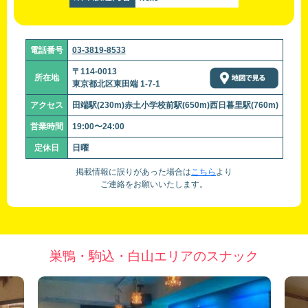
電話番号
03-3819-8533
〒114-0013
所在地
東京都北区東田端 1-7-1
アクセス
田端駅(230m)赤土小学校前駅(650m)西日暮里駅(760m)
営業時間
19:00〜24:00
定休日
日曜
掲載情報に誤りがあった場合は
こちら
より
ご連絡をお願いいたします。
巣鴨・駒込・白山エリアのスナック