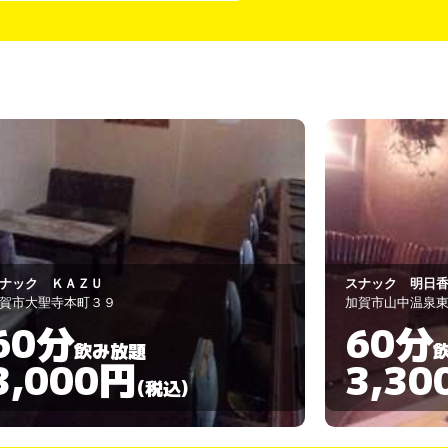
ナック 明日香
更紗
賀市山中温泉東町2丁目ツー２０
加賀市山代温泉17-
60分
60分
飲み放題
3,300円
3,00
(税込)