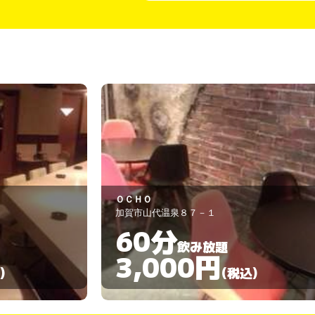
マリーヌ
加賀市山代温泉神明町７０－２
90分
飲み放題
3,000円
)
(税込)