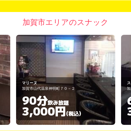
加賀市エリアのスナック
スナック ＫＡＺＵ
ス
加賀市大聖寺本町３９
加
60分
飲み放題
3,000円
(税込)