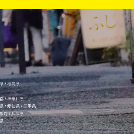
県
/
福島県
都
/
神奈川県
県
/
愛知県
/
三重県
阪府
/
兵庫県
県