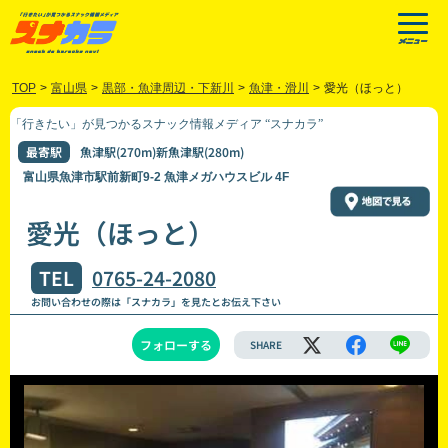
TOP
>
富山県
>
黒部・魚津周辺・下新川
>
魚津・滑川
>
愛光（ほっと）
「行きたい」が見つかるスナック情報メディア “スナカラ”
最寄駅
魚津駅(270m)新魚津駅(280m)
富山県魚津市駅前新町9-2 魚津メガハウスビル 4F
愛光（ほっと）
TEL
0765-24-2080
お問い合わせの際は「スナカラ」を見たとお伝え下さい
フォローする
SHARE