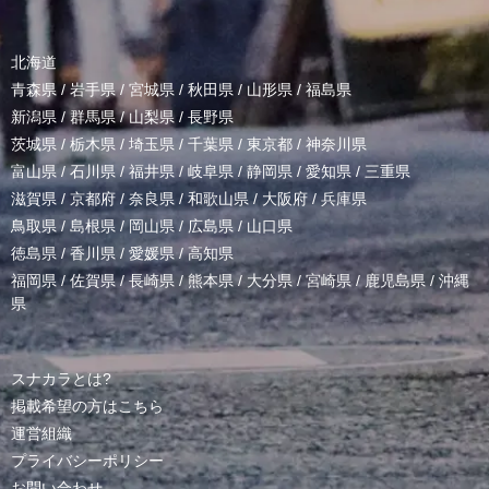
北海道
青森県
/
岩手県
/
宮城県
/
秋田県
/
山形県
/
福島県
新潟県
/
群馬県
/
山梨県
/
長野県
茨城県
/
栃木県
/
埼玉県
/
千葉県
/
東京都
/
神奈川県
富山県
/
石川県
/
福井県
/
岐阜県
/
静岡県
/
愛知県
/
三重県
滋賀県
/
京都府
/
奈良県
/
和歌山県
/
大阪府
/
兵庫県
鳥取県
/
島根県
/
岡山県
/
広島県
/
山口県
徳島県
/
香川県
/
愛媛県
/
高知県
福岡県
/
佐賀県
/
長崎県
/
熊本県
/
大分県
/
宮崎県
/
鹿児島県
/
沖縄
県
スナカラとは?
掲載希望の方はこちら
運営組織
プライバシーポリシー
お問い合わせ