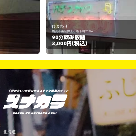
ひまわり
ス
横浜市南区井土ケ谷下町218-2
横
飲み放題
90分
6
(税込)
3,000円
3
北海道