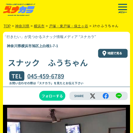
TOP
>
神奈川県
>
横浜市
>
戸塚・東戸塚・保土ヶ谷
>
ｽﾅｯｸ ふうちゃん
「行きたい」が見つかるスナック情報メディア “スナカラ”
神奈川県横浜市旭区上白根1-7-1
スナック ふうちゃん
TEL
045-459-6789
お問い合わせの際は「スナカラ」を見たとお伝え下さい
フォローする
SHARE