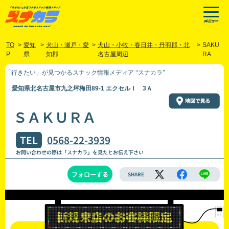
TO
>
愛知
>
犬山・瀬戸・愛
>
犬山・小牧・春日井・丹羽郡・北
>
SAKU
P
県
知郡
名古屋周辺
RA
「行きたい」が見つかるスナック情報メディア “スナカラ”
愛知県北名古屋市九之坪梅田89-1 エクセルⅠ 3Ａ
ＳＡＫＵＲＡ
TEL
0568-22-3939
お問い合わせの際は「スナカラ」を見たとお伝え下さい
フォローする
SHARE