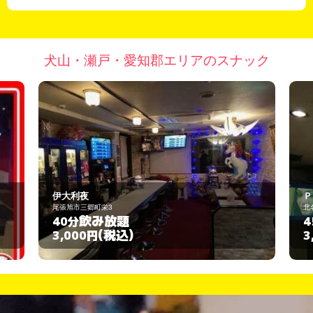
犬山・瀬戸・愛知郡エリアのスナック
伊大利夜
Ｐ
尾張旭市三郷町栄3
北名
飲み放題
40分
4
(税込)
3,000円
3