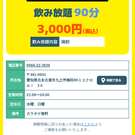
90分
飲み放題
3,000円
(税込)
飲み放題内容
焼酎
電話番号
0568-22-3939
〒481-0041
所在地
愛知県北名古屋市九之坪梅田89-1 エクセ
ルⅠ 3Ａ
営業時間
21:00〜24:00
定休日
木曜、日曜
備考
カラオケ無料
掲載情報に誤りがあった場合は
こちら
より
ご連絡をお願いいたします。