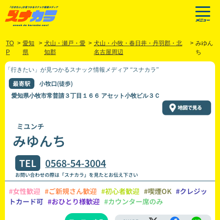
TO
>
愛知
>
犬山・瀬戸・愛
>
犬山・小牧・春日井・丹羽郡・北
>
みゆん
P
県
知郡
名古屋周辺
ち
「行きたい」が見つかるスナック情報メディア “スナカラ”
最寄駅
小牧口(徒歩)
愛知県小牧市常普請３丁目１６６ アセット小牧ビル３Ｃ
ミユンチ
みゆんち
TEL
0568-54-3004
お問い合わせの際は「スナカラ」を見たとお伝え下さい
#女性歓迎
#ご新規さん歓迎
#初心者歓迎
#喫煙OK
#クレジッ
トカード可
#おひとり様歓迎
#カウンター席のみ