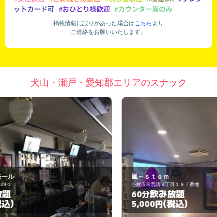
ットカード可
#おひとり様歓迎
#カウンター席のみ
掲載情報に誤りがあった場合は
こちら
より
ご連絡をお願いいたします。
犬山・瀬戸・愛知郡エリアのスナック
嵐～ｓｔｏｍ
B
小牧市常普請３丁目１８７番地
小
飲み放題
60分
6
(税込)
5,000円
3