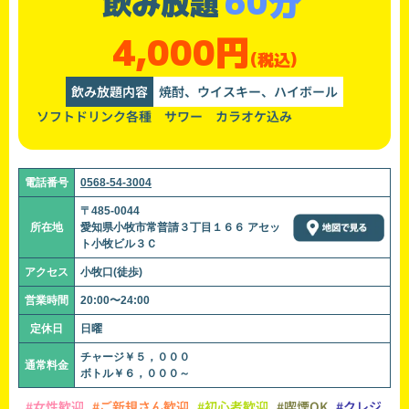
60分
飲み放題
4,000円
(税込)
飲み放題内容
焼酎、ウイスキー、ハイボール
ソフトドリンク各種 サワー カラオケ込み
電話番号
0568-54-3004
〒485-0044
所在地
愛知県小牧市常普請３丁目１６６ アセッ
ト小牧ビル３Ｃ
アクセス
小牧口(徒歩)
営業時間
20:00〜24:00
定休日
日曜
チャージ￥５，０００
通常料金
ボトル￥６，０００～
#女性歓迎
#ご新規さん歓迎
#初心者歓迎
#喫煙OK
#クレジ