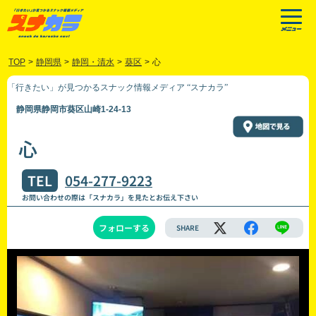
TOP
>
静岡県
>
静岡・清水
>
葵区
>
心
「行きたい」が見つかるスナック情報メディア “スナカラ”
静岡県静岡市葵区山崎1-24-13
心
TEL
054-277-9223
お問い合わせの際は「スナカラ」を見たとお伝え下さい
フォローする
SHARE