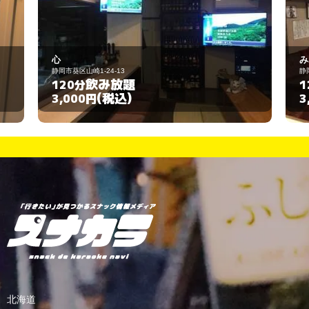
心
み
静岡市葵区山崎1-24-13
静
飲み放題
120分
1
(税込)
3,000円
3
北海道