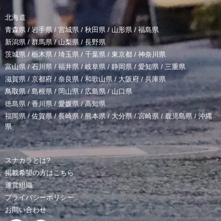
北海道
青森県
/
岩手県
/
宮城県
/
秋田県
/
山形県
/
福島県
新潟県
/
群馬県
/
山梨県
/
長野県
茨城県
/
栃木県
/
埼玉県
/
千葉県
/
東京都
/
神奈川県
富山県
/
石川県
/
福井県
/
岐阜県
/
静岡県
/
愛知県
/
三重県
滋賀県
/
京都府
/
奈良県
/
和歌山県
/
大阪府
/
兵庫県
鳥取県
/
島根県
/
岡山県
/
広島県
/
山口県
徳島県
/
香川県
/
愛媛県
/
高知県
福岡県
/
佐賀県
/
長崎県
/
熊本県
/
大分県
/
宮崎県
/
鹿児島県
/
沖縄
県
スナカラとは?
掲載希望の方はこちら
運営組織
プライバシーポリシー
お問い合わせ