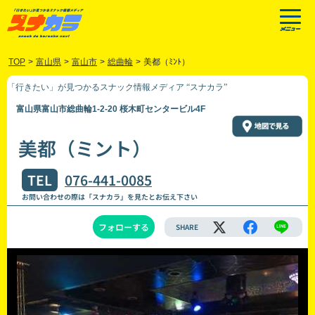
TOP
>
富山県
>
富山市
>
総曲輪
>
美都（ﾐﾝﾄ）
「行きたい」が見つかるスナック情報メディア “スナカラ”
富山県富山市総曲輪1-2-20 桜木町センタービル4F
美都（ミント）
TEL
076-441-0085
お問い合わせの際は「スナカラ」を見たとお伝え下さい
フォローする
SHARE