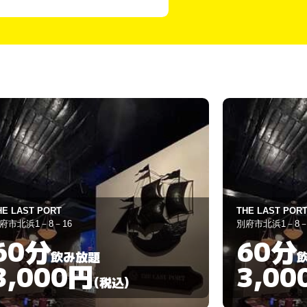
ク
HE LAST PORT
スナック ＮＯ.
府市北浜1－8－16
別府市北浜1丁目4
60分
60分
飲み放題
3,000円
3,00
(税込)