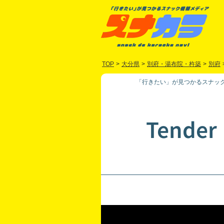
TOP
>
大分県
>
別府・湯布院・杵築
>
別府
「行きたい」が見つかるスナック
Tender