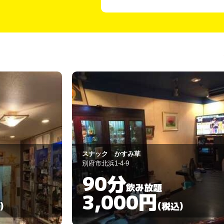
スナック ブルーベル
由布市挾間町挾間261-2
90分
飲み放題
3,000円
)
(税込)