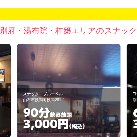
別府・湯布院・杵築エリアのスナッ
THE LAST PORT
T
別府市北浜1－8－16
別
60分
飲み放題
3,000円
(税込)