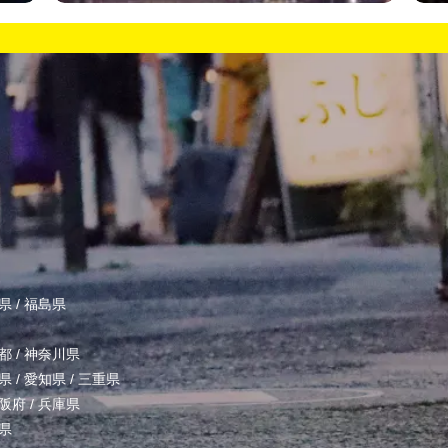
県
/
福島県
都
/
神奈川県
県
/
愛知県
/
三重県
阪府
/
兵庫県
県