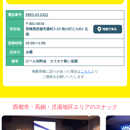
電話番号
0983-43-2422
〒881-0034
所在地
宮崎県西都市妻町3-20 街の灯ビルB1 北
側
営業時間
20:00〜1:00
定休日
水曜
備考
ビール別料金 カラオケ歌い放題
掲載情報に誤りがあった場合は
こちら
より
ご連絡をお願いいたします。
西都市・高鍋・児湯地区エリアのスナック