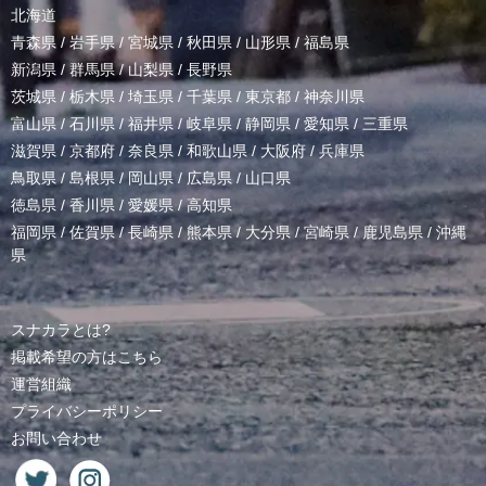
北海道
青森県
/
岩手県
/
宮城県
/
秋田県
/
山形県
/
福島県
新潟県
/
群馬県
/
山梨県
/
長野県
茨城県
/
栃木県
/
埼玉県
/
千葉県
/
東京都
/
神奈川県
富山県
/
石川県
/
福井県
/
岐阜県
/
静岡県
/
愛知県
/
三重県
滋賀県
/
京都府
/
奈良県
/
和歌山県
/
大阪府
/
兵庫県
鳥取県
/
島根県
/
岡山県
/
広島県
/
山口県
徳島県
/
香川県
/
愛媛県
/
高知県
福岡県
/
佐賀県
/
長崎県
/
熊本県
/
大分県
/
宮崎県
/
鹿児島県
/
沖縄
県
スナカラとは?
掲載希望の方はこちら
運営組織
プライバシーポリシー
お問い合わせ