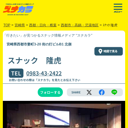
TOP
>
宮崎県
>
西都・日向・椎葉
>
西都市・高鍋・児湯地区
>
ｽﾅｯｸ 隆虎
「行きたい」が見つかるスナック情報メディア “スナカラ”
宮崎県西都市妻町3-20 街の灯ビルB1 北側
スナック 隆虎
TEL
0983-43-2422
お問い合わせの際は「スナカラ」を見たとお伝え下さい
フォローする
SHARE