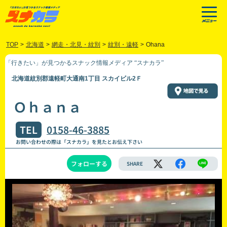
TOP
>
北海道
>
網走・北見・紋別
>
紋別・遠軽
>
Ohana
「行きたい」が見つかるスナック情報メディア “スナカラ”
北海道紋別郡遠軽町大通南1丁目 スカイビル2Ｆ
Ｏｈａｎａ
TEL
0158-46-3885
お問い合わせの際は「スナカラ」を見たとお伝え下さい
フォローする
SHARE