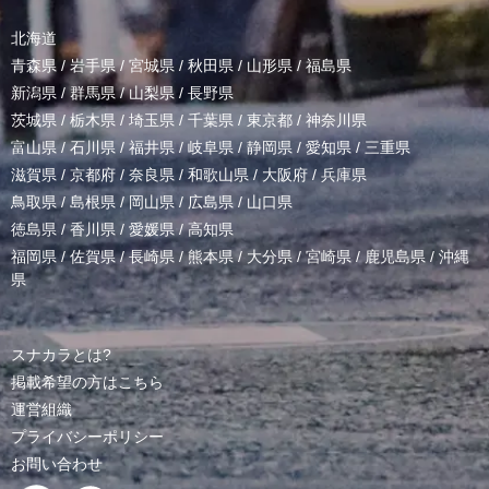
北海道
青森県
/
岩手県
/
宮城県
/
秋田県
/
山形県
/
福島県
新潟県
/
群馬県
/
山梨県
/
長野県
茨城県
/
栃木県
/
埼玉県
/
千葉県
/
東京都
/
神奈川県
富山県
/
石川県
/
福井県
/
岐阜県
/
静岡県
/
愛知県
/
三重県
滋賀県
/
京都府
/
奈良県
/
和歌山県
/
大阪府
/
兵庫県
鳥取県
/
島根県
/
岡山県
/
広島県
/
山口県
徳島県
/
香川県
/
愛媛県
/
高知県
福岡県
/
佐賀県
/
長崎県
/
熊本県
/
大分県
/
宮崎県
/
鹿児島県
/
沖縄
県
スナカラとは?
掲載希望の方はこちら
運営組織
プライバシーポリシー
お問い合わせ