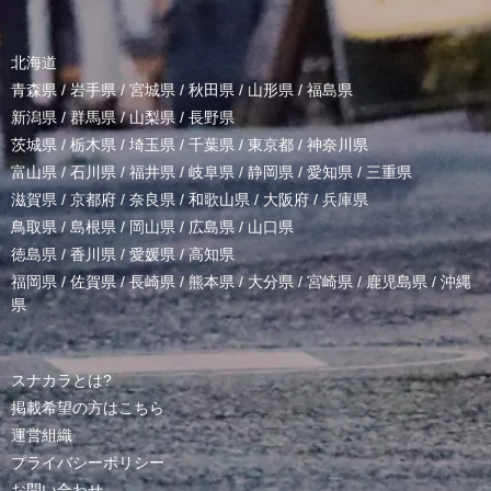
北海道
青森県
/
岩手県
/
宮城県
/
秋田県
/
山形県
/
福島県
新潟県
/
群馬県
/
山梨県
/
長野県
茨城県
/
栃木県
/
埼玉県
/
千葉県
/
東京都
/
神奈川県
富山県
/
石川県
/
福井県
/
岐阜県
/
静岡県
/
愛知県
/
三重県
滋賀県
/
京都府
/
奈良県
/
和歌山県
/
大阪府
/
兵庫県
鳥取県
/
島根県
/
岡山県
/
広島県
/
山口県
徳島県
/
香川県
/
愛媛県
/
高知県
福岡県
/
佐賀県
/
長崎県
/
熊本県
/
大分県
/
宮崎県
/
鹿児島県
/
沖縄
県
スナカラとは?
掲載希望の方はこちら
運営組織
プライバシーポリシー
お問い合わせ