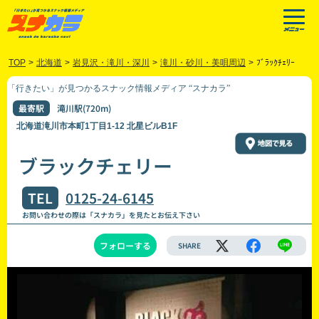
TOP
>
北海道
>
岩見沢・滝川・深川
>
滝川・砂川・美唄周辺
>
ﾌﾞﾗｯｸﾁｪﾘｰ
「行きたい」が見つかるスナック情報メディア “スナカラ”
最寄駅
滝川駅(720m)
北海道滝川市本町1丁目1-12 北星ビルB1F
ブラックチェリー
TEL
0125-24-6145
お問い合わせの際は「スナカラ」を見たとお伝え下さい
フォローする
SHARE