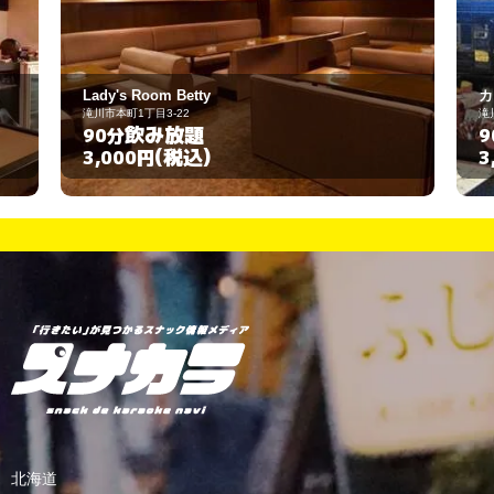
カラオケ喫茶 絆
滝川市東滝川町4丁目18-11
飲み放題
90分
(税込)
3,000円
北海道