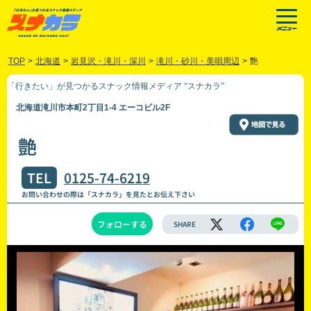
TOP
>
北海道
>
岩見沢・滝川・深川
>
滝川・砂川・美唄周辺
>
艶
「行きたい」が見つかるスナック情報メディア “スナカラ”
北海道滝川市本町2丁目1-4 エーコビル2F
艶
TEL
0125-74-6219
お問い合わせの際は「スナカラ」を見たとお伝え下さい
フォローする
SHARE