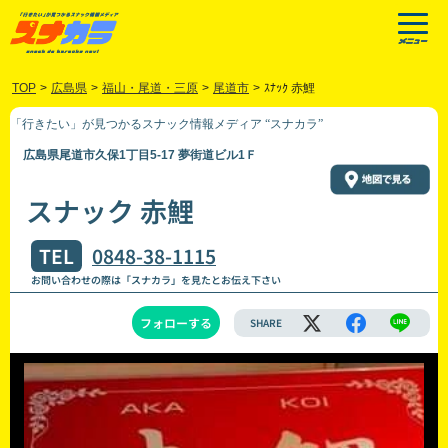
TOP
>
広島県
>
福山・尾道・三原
>
尾道市
>
ｽﾅｯｸ 赤鯉
「行きたい」が見つかるスナック情報メディア “スナカラ”
広島県尾道市久保1丁目5-17 夢街道ビル1Ｆ
スナック 赤鯉
TEL
0848-38-1115
お問い合わせの際は「スナカラ」を見たとお伝え下さい
フォローする
SHARE