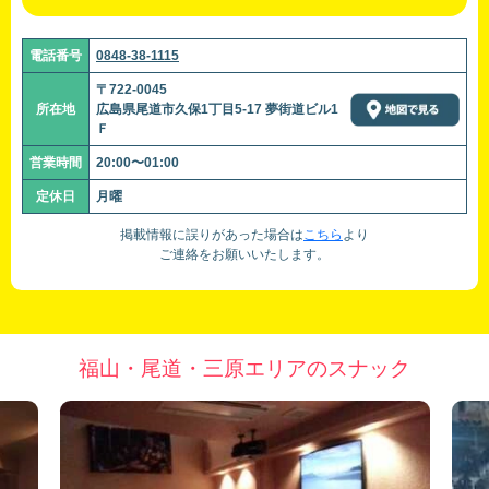
電話番号
0848-38-1115
〒722-0045
所在地
広島県尾道市久保1丁目5-17 夢街道ビル1
Ｆ
営業時間
20:00〜01:00
定休日
月曜
掲載情報に誤りがあった場合は
こちら
より
ご連絡をお願いいたします。
福山・尾道・三原エリアのスナック