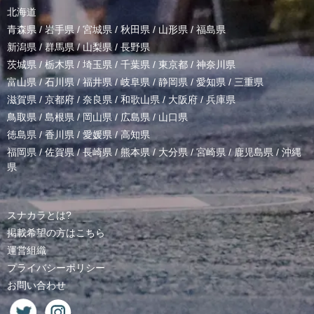
北海道
青森県
/
岩手県
/
宮城県
/
秋田県
/
山形県
/
福島県
新潟県
/
群馬県
/
山梨県
/
長野県
茨城県
/
栃木県
/
埼玉県
/
千葉県
/
東京都
/
神奈川県
富山県
/
石川県
/
福井県
/
岐阜県
/
静岡県
/
愛知県
/
三重県
滋賀県
/
京都府
/
奈良県
/
和歌山県
/
大阪府
/
兵庫県
鳥取県
/
島根県
/
岡山県
/
広島県
/
山口県
徳島県
/
香川県
/
愛媛県
/
高知県
福岡県
/
佐賀県
/
長崎県
/
熊本県
/
大分県
/
宮崎県
/
鹿児島県
/
沖縄
県
スナカラとは?
掲載希望の方はこちら
運営組織
プライバシーポリシー
お問い合わせ