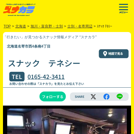
TOP
>
北海道
>
旭川・富良野・士別
>
士別・名寄周辺
>
ｽﾅｯｸ ﾃﾈｼｰ
「行きたい」が見つかるスナック情報メディア “スナカラ”
北海道名寄市西4条南4丁目
スナック テネシー
TEL
0165-42-3411
お問い合わせの際は「スナカラ」を見たとお伝え下さい
フォローする
SHARE