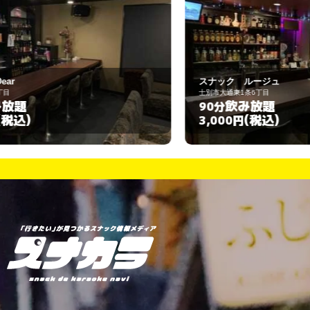
スナック ルージュ
ス
士別市大通東1条6丁目
名
飲み放題
90分
6
(税込)
3,000円
3