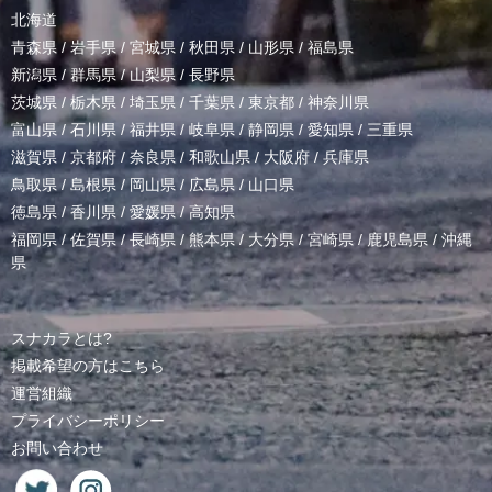
北海道
青森県
/
岩手県
/
宮城県
/
秋田県
/
山形県
/
福島県
新潟県
/
群馬県
/
山梨県
/
長野県
茨城県
/
栃木県
/
埼玉県
/
千葉県
/
東京都
/
神奈川県
富山県
/
石川県
/
福井県
/
岐阜県
/
静岡県
/
愛知県
/
三重県
滋賀県
/
京都府
/
奈良県
/
和歌山県
/
大阪府
/
兵庫県
鳥取県
/
島根県
/
岡山県
/
広島県
/
山口県
徳島県
/
香川県
/
愛媛県
/
高知県
福岡県
/
佐賀県
/
長崎県
/
熊本県
/
大分県
/
宮崎県
/
鹿児島県
/
沖縄
県
スナカラとは?
掲載希望の方はこちら
運営組織
プライバシーポリシー
お問い合わせ