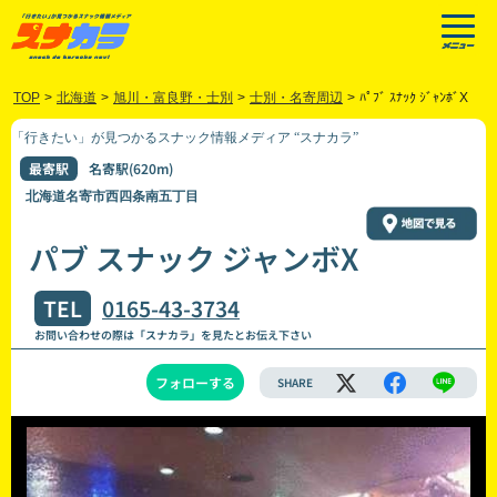
TOP
>
北海道
>
旭川・富良野・士別
>
士別・名寄周辺
>
ﾊﾟﾌﾞ ｽﾅｯｸ ｼﾞｬﾝﾎﾞX
「行きたい」が見つかるスナック情報メディア “スナカラ”
最寄駅
名寄駅(620m)
北海道名寄市西四条南五丁目
パブ スナック ジャンボX
TEL
0165-43-3734
お問い合わせの際は「スナカラ」を見たとお伝え下さい
フォローする
SHARE