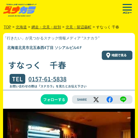
TOP
>
北海道
>
網走・北見・紋別
>
北見・留辺蘂町
>
すなっく 千春
「行きたい」が見つかるスナック情報メディア “スナカラ”
北海道北見市北五条西4丁目 ソシアルビル4Ｆ
すなっく 千春
TEL
0157-61-5838
お問い合わせの際は「スナカラ」を見たとお伝え下さい
フォローする
SHARE