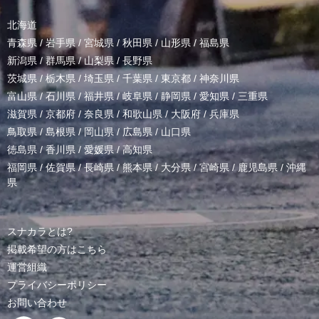
北海道
青森県
/
岩手県
/
宮城県
/
秋田県
/
山形県
/
福島県
新潟県
/
群馬県
/
山梨県
/
長野県
茨城県
/
栃木県
/
埼玉県
/
千葉県
/
東京都
/
神奈川県
富山県
/
石川県
/
福井県
/
岐阜県
/
静岡県
/
愛知県
/
三重県
滋賀県
/
京都府
/
奈良県
/
和歌山県
/
大阪府
/
兵庫県
鳥取県
/
島根県
/
岡山県
/
広島県
/
山口県
徳島県
/
香川県
/
愛媛県
/
高知県
福岡県
/
佐賀県
/
長崎県
/
熊本県
/
大分県
/
宮崎県
/
鹿児島県
/
沖縄
県
スナカラとは?
掲載希望の方はこちら
運営組織
プライバシーポリシー
お問い合わせ