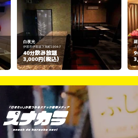
羅・舜
上伊那郡辰野町樋口1040-6
飲み放題
90分
(税込)
3,000円