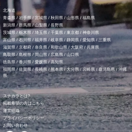
北海道
青森県
/
岩手県
/
宮城県
/
秋田県
/
山形県
/
福島県
新潟県
/
群馬県
/
山梨県
/
長野県
茨城県
/
栃木県
/
埼玉県
/
千葉県
/
東京都
/
神奈川県
富山県
/
石川県
/
福井県
/
岐阜県
/
静岡県
/
愛知県
/
三重県
滋賀県
/
京都府
/
奈良県
/
和歌山県
/
大阪府
/
兵庫県
鳥取県
/
島根県
/
岡山県
/
広島県
/
山口県
徳島県
/
香川県
/
愛媛県
/
高知県
福岡県
/
佐賀県
/
長崎県
/
熊本県
/
大分県
/
宮崎県
/
鹿児島県
/
沖縄
県
スナカラとは?
掲載希望の方はこちら
運営組織
プライバシーポリシー
お問い合わせ