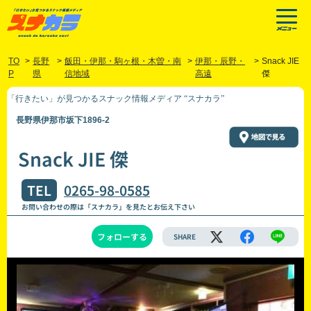
TO
>
長野
>
飯田・伊那・駒ヶ根・木曽・南
>
伊那・辰野・
>
Snack JIE
P
県
信地域
高遠
傑
「行きたい」が見つかるスナック情報メディア “スナカラ”
長野県伊那市坂下1896-2
Snack JIE 傑
TEL
0265-98-0585
お問い合わせの際は「スナカラ」を見たとお伝え下さい
フォローする
SHARE