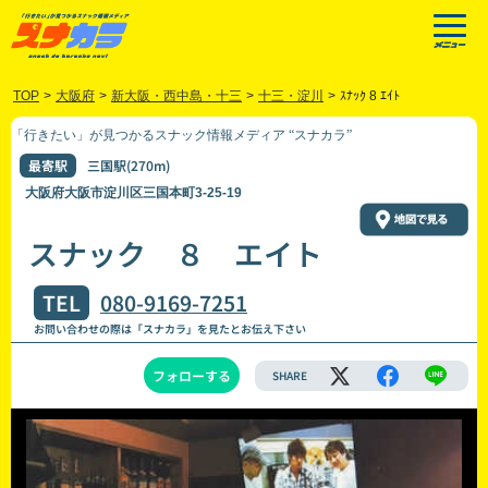
TOP
>
大阪府
>
新大阪・西中島・十三
>
十三・淀川
>
ｽﾅｯｸ 8 ｴｲﾄ
「行きたい」が見つかるスナック情報メディア “スナカラ”
最寄駅
三国駅(270m)
大阪府大阪市淀川区三国本町3-25-19
スナック ８ エイト
TEL
080-9169-7251
お問い合わせの際は「スナカラ」を見たとお伝え下さい
フォローする
SHARE