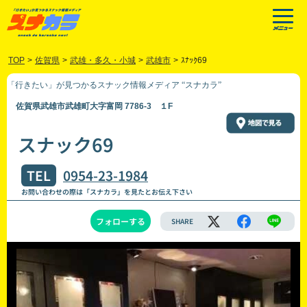
TOP
>
佐賀県
>
武雄・多久・小城
>
武雄市
>
ｽﾅｯｸ69
「行きたい」が見つかるスナック情報メディア “スナカラ”
佐賀県武雄市武雄町大字富岡 7786-3 １F
スナック69
TEL
0954-23-1984
お問い合わせの際は「スナカラ」を見たとお伝え下さい
フォローする
SHARE