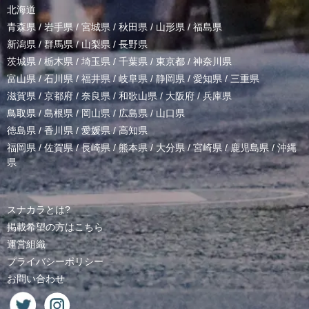
北海道
青森県
/
岩手県
/
宮城県
/
秋田県
/
山形県
/
福島県
新潟県
/
群馬県
/
山梨県
/
長野県
茨城県
/
栃木県
/
埼玉県
/
千葉県
/
東京都
/
神奈川県
富山県
/
石川県
/
福井県
/
岐阜県
/
静岡県
/
愛知県
/
三重県
滋賀県
/
京都府
/
奈良県
/
和歌山県
/
大阪府
/
兵庫県
鳥取県
/
島根県
/
岡山県
/
広島県
/
山口県
徳島県
/
香川県
/
愛媛県
/
高知県
福岡県
/
佐賀県
/
長崎県
/
熊本県
/
大分県
/
宮崎県
/
鹿児島県
/
沖縄
県
スナカラとは?
掲載希望の方はこちら
運営組織
プライバシーポリシー
お問い合わせ