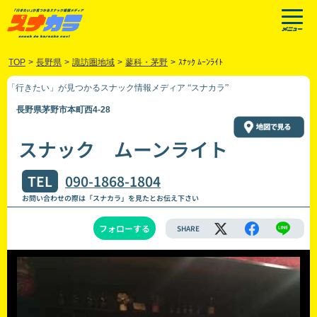
TOP
>
長野県
>
諏訪圏地域
>
蓼科・茅野
>
ｽﾅｯｸ ﾑｰﾝﾗｲﾄ
「行きたい」が見つかるスナック情報メディア “スナカラ”
長野県茅野市本町西4-28
スナック ムーンライト
TEL
090-1868-1804
お問い合わせの際は「スナカラ」を見たとお伝え下さい
フォローする
SHARE