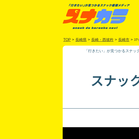
TOP
>
長崎県
>
長崎・西彼杵
>
長崎市
>
ｽﾅ
「行きたい」が見つかるスナック
スナッ