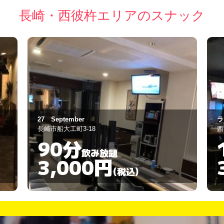
長崎・西彼杵エリアのスナック
ラウンジ 舞夢
ス
西海市大島町1894-29
長
120分
飲み放題
3,500円
(税込)