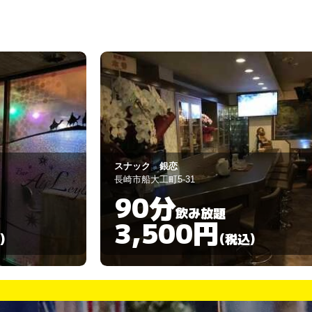
27 September
長崎市船大工町3-18
90分
飲み放題
3,000円
)
(税込)