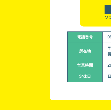
ソ
電話番号
0
〒
所在地
長
営業時間
2
定休日