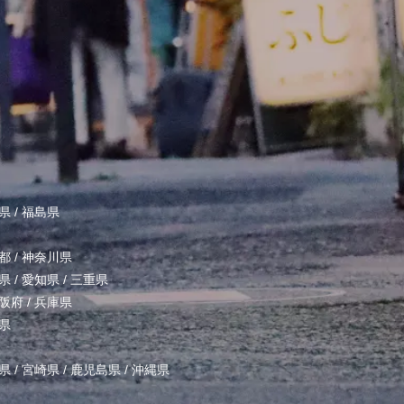
県
/
福島県
都
/
神奈川県
県
/
愛知県
/
三重県
阪府
/
兵庫県
県
県
/
宮崎県
/
鹿児島県
/
沖縄県