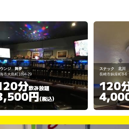
ナック 北川
MAGANDA
崎市銅座町8-6
長崎市本石灰町5-
120分
60分
飲み放題
4,000円
3,00
(税込)