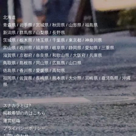
北海道
青森県
/
岩手県
/
宮城県
/
秋田県
/
山形県
/
福島県
新潟県
/
群馬県
/
山梨県
/
長野県
茨城県
/
栃木県
/
埼玉県
/
千葉県
/
東京都
/
神奈川県
富山県
/
石川県
/
福井県
/
岐阜県
/
静岡県
/
愛知県
/
三重県
滋賀県
/
京都府
/
奈良県
/
和歌山県
/
大阪府
/
兵庫県
鳥取県
/
島根県
/
岡山県
/
広島県
/
山口県
徳島県
/
香川県
/
愛媛県
/
高知県
福岡県
/
佐賀県
/
長崎県
/
熊本県
/
大分県
/
宮崎県
/
鹿児島県
/
沖縄
県
スナカラとは?
掲載希望の方はこちら
運営組織
プライバシーポリシー
お問い合わせ