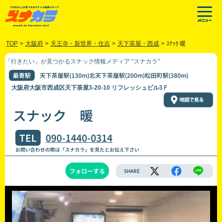
TOP
>
大阪府
>
天王寺・新世界・住吉
>
天下茶屋・西成
>
ｽﾅｯｸ 暖
「行きたい」が見つかるスナック情報メディア “スナカラ”
最寄駅
天下茶屋駅(130m)北天下茶屋駅(200m)松田町駅(380m)
大阪府大阪市西成区天下茶屋3-20-10 リフレッシュビル3Ｆ
スナック 暖
TEL
090-1440-0314
お問い合わせの際は「スナカラ」を見たとお伝え下さい
フォローする
SHARE