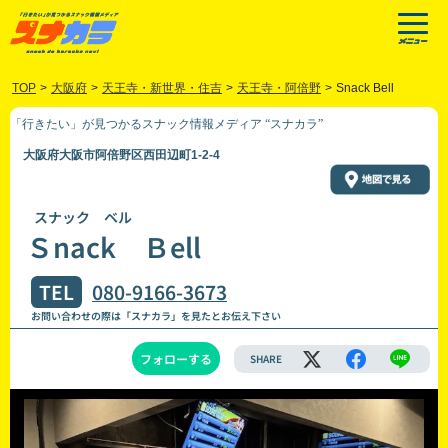
TOP
>
大阪府
>
天王寺・新世界・住吉
>
天王寺・阿倍野
>
Snack Bell
「行きたい」が見つかるスナック情報メディア “スナカラ”
大阪府大阪市阿倍野区西田辺町1-2-4
スナック ベル
Ｓnack Ｂell
TEL
080-9166-3673
お問い合わせの際は「スナカラ」を見たとお伝え下さい
フォローする
SHARE