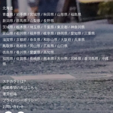
北海道
青森県
/
岩手県
/
宮城県
/
秋田県
/
山形県
/
福島県
新潟県
/
群馬県
/
山梨県
/
長野県
茨城県
/
栃木県
/
埼玉県
/
千葉県
/
東京都
/
神奈川県
富山県
/
石川県
/
福井県
/
岐阜県
/
静岡県
/
愛知県
/
三重県
滋賀県
/
京都府
/
奈良県
/
和歌山県
/
大阪府
/
兵庫県
鳥取県
/
島根県
/
岡山県
/
広島県
/
山口県
徳島県
/
香川県
/
愛媛県
/
高知県
福岡県
/
佐賀県
/
長崎県
/
熊本県
/
大分県
/
宮崎県
/
鹿児島県
/
沖縄
県
スナカラとは?
掲載希望の方はこちら
運営組織
プライバシーポリシー
お問い合わせ