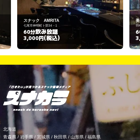
AMRITA
美和
ト部34－1
羽咋市大川町ヤ７４－７
飲み放題
飲み放題
60分
(税込)
(税込)
円
3,000円
北海道
青森県
/
岩手県
/
宮城県
/
秋田県
/
山形県
/
福島県