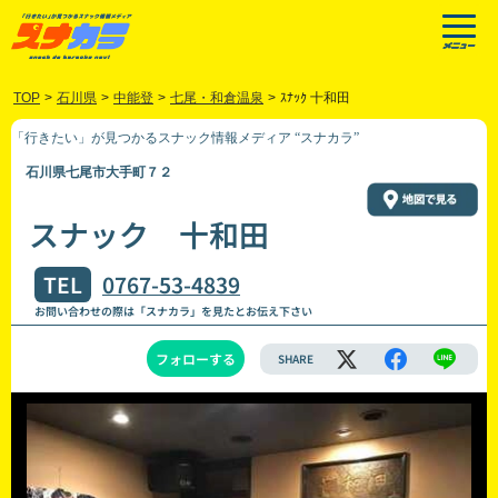
TOP
>
石川県
>
中能登
>
七尾・和倉温泉
>
ｽﾅｯｸ 十和田
「行きたい」が見つかるスナック情報メディア “スナカラ”
石川県七尾市大手町７２
スナック 十和田
TEL
0767-53-4839
お問い合わせの際は「スナカラ」を見たとお伝え下さい
フォローする
SHARE