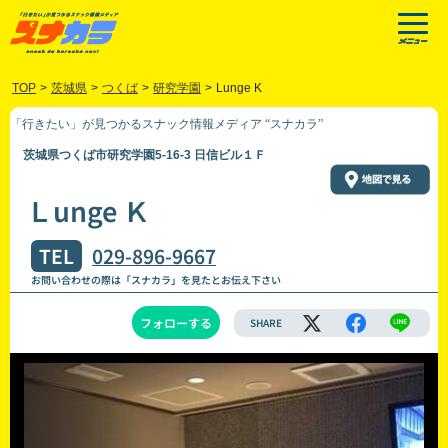
TOP
>
茨城県
>
つくば
>
研究学園
>
Lunge K
「行きたい」が見つかるスナック情報メディア “スナカラ”
茨城県つくば市研究学園5-16-3 日信ビル１Ｆ
Ｌunge Ｋ
TEL
029-896-9667
お問い合わせの際は「スナカラ」を見たとお伝え下さい
フォローする
SHARE