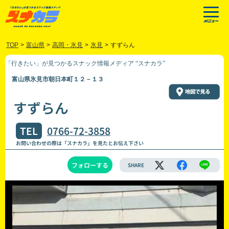
TOP
>
富山県
>
高岡・氷見
>
氷見
>
すずらん
「行きたい」が見つかるスナック情報メディア “スナカラ”
富山県氷見市朝日本町１２－１３
すずらん
TEL
0766-72-3858
お問い合わせの際は「スナカラ」を見たとお伝え下さい
フォローする
SHARE