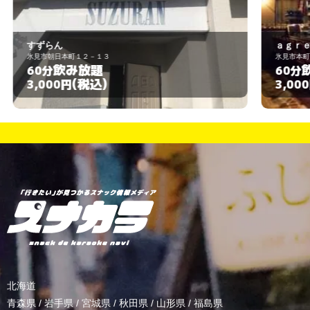
ａｇｒｅｅ
氷見市本町１－３
飲み放題
60分
(税込)
3,000円
北海道
青森県
/
岩手県
/
宮城県
/
秋田県
/
山形県
/
福島県