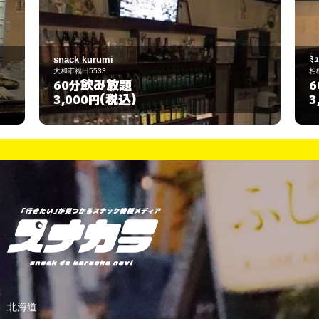
ﾐｭｰｼﾞｯｸｽﾀｼﾞｵ ﾛｰｽﾞﾏﾘｰ
相模原市中央区共和1-14-4
飲み放題
60分
(税込)
3,000円
北海道