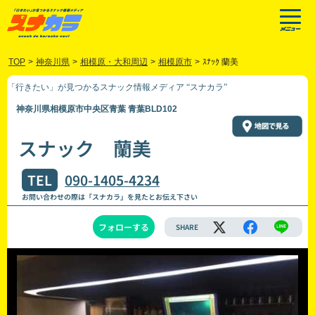
TOP
>
神奈川県
>
相模原・大和周辺
>
相模原市
>
ｽﾅｯｸ 蘭美
「行きたい」が見つかるスナック情報メディア “スナカラ”
神奈川県相模原市中央区青葉 青葉BLD102
スナック 蘭美
TEL
090-1405-4234
お問い合わせの際は「スナカラ」を見たとお伝え下さい
フォローする
SHARE