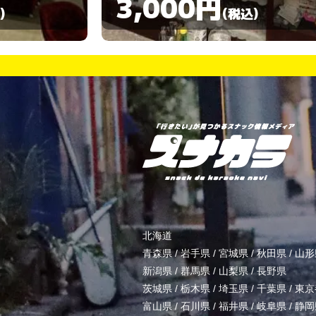
3,000円
)
(税込)
北海道
青森県
/
岩手県
/
宮城県
/
秋田県
/
山形
新潟県
/
群馬県
/
山梨県
/
長野県
茨城県
/
栃木県
/
埼玉県
/
千葉県
/
東京
富山県
/
石川県
/
福井県
/
岐阜県
/
静岡