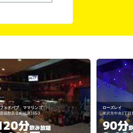
ーズレイ
スナック いわ
沢市中央1丁目13-23
南陽市赤湯
90分
120
飲み放題