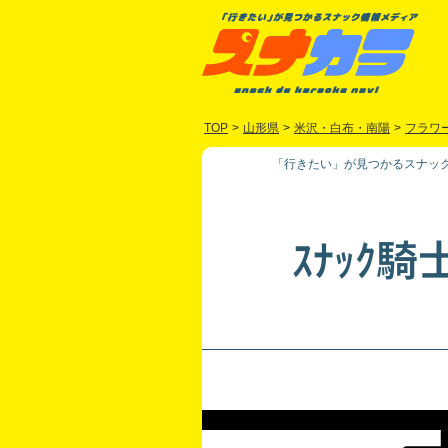
TOP
>
山形県
>
米沢・白布・南陽
>
フラワ
「行きたい」が見つかるスナック
ｽﾅｯｸ騎