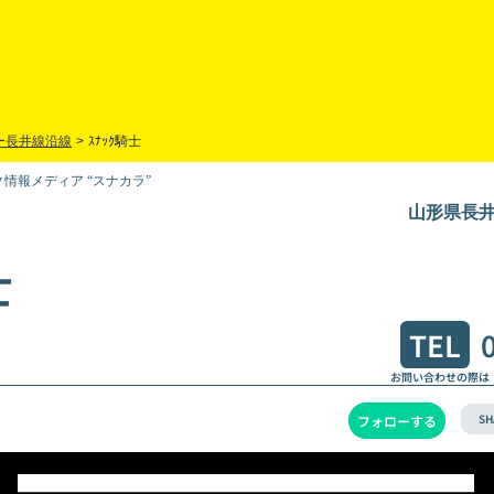
ー長井線沿線
>
ｽﾅｯｸ騎士
情報メディア “スナカラ”
山形県長井
士
TEL
お問い合わせの際は
SH
フォローする