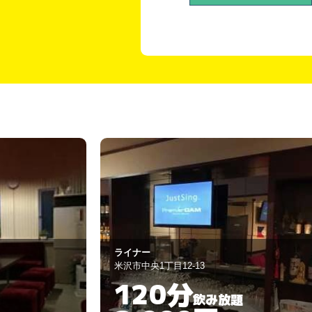
スナック 雅
米沢市中央1丁目13-23
90分
飲み放題