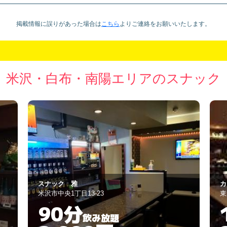
掲載情報に誤りがあった場合は
こちら
より
ご連絡をお願いいたします。
米沢・白布・南陽エリアのスナック
カフェドパブ ママリンゴ
ロ
東置賜郡高畠町福沢165-3
米
120分
飲み放題