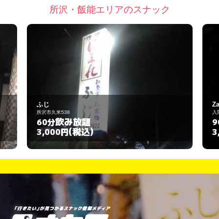
所沢・飯能エリアのスナック
ZaBon
入間市仏子1185-9
飲み放題
90分
(税込)
3,000円