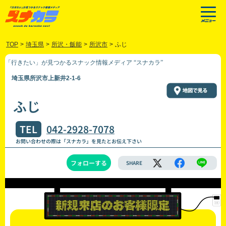
TOP
>
埼玉県
>
所沢・飯能
>
所沢市
>
ふじ
「行きたい」が見つかるスナック情報メディア “スナカラ”
埼玉県所沢市上新井2-1-6
ふじ
TEL
042-2928-7078
お問い合わせの際は「スナカラ」を見たとお伝え下さい
フォローする
SHARE