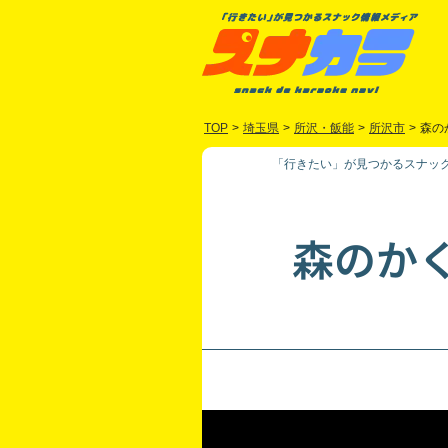
TOP
>
埼玉県
>
所沢・飯能
>
所沢市
>
森の
「行きたい」が見つかるスナック
森のか