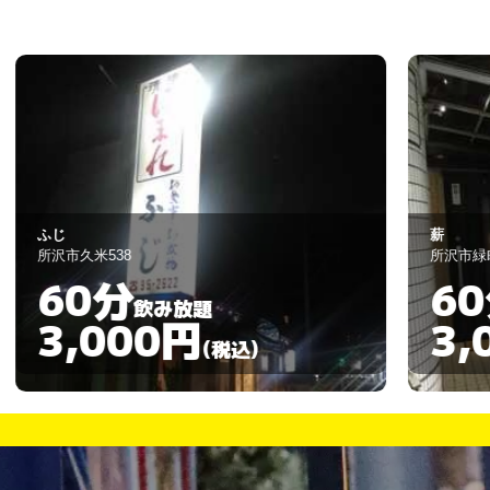
薪
所沢市緑町1-17-21
60分
飲み放題
3,000円
)
(税込)