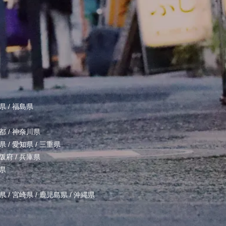
県
/
福島県
都
/
神奈川県
県
/
愛知県
/
三重県
阪府
/
兵庫県
県
県
/
宮崎県
/
鹿児島県
/
沖縄県