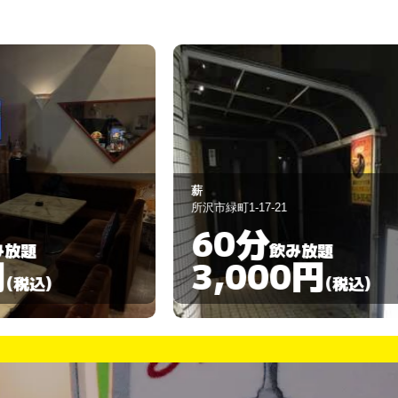
ACE
沢市緑町1-17-21
入間市鍵山2-10
60分
60分
飲み放題
3,000円
3,00
(税込)