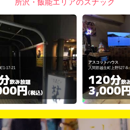
所沢・飯能エリアのスナック
アスコットハウス
薪
入間郡越生町上野527-8
所
120分
飲み放題
3,000円
(税込)