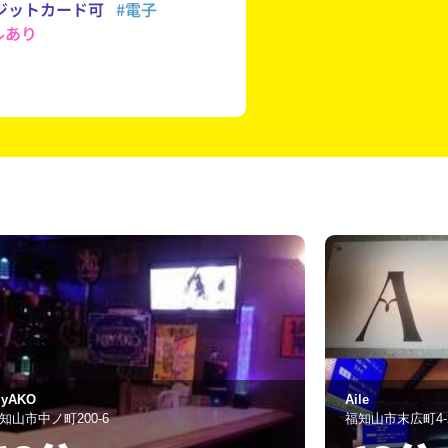
ジットカード可
#電子
ルあり
le
RAFTEL
知山市末広町4-22-1
福知山市駅前町42