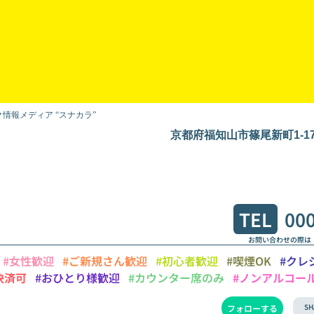
情報メディア “スナカラ”
京都府福知山市篠尾新町1-17 
TEL
00
お問い合わせの際は
#女性歓迎
#ご新規さん歓迎
#初心者歓迎
#喫煙OK
#クレ
決済可
#おひとり様歓迎
#カウンター席のみ
#ノンアルコー
SH
フォローする