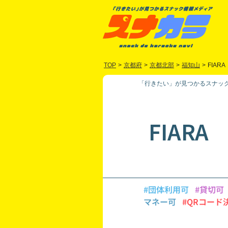
TOP
>
京都府
>
京都北部
>
福知山
>
FIARA
「行きたい」が見つかるスナック
FIARA
#団体利用可
#貸切可
マネー可
#QRコード