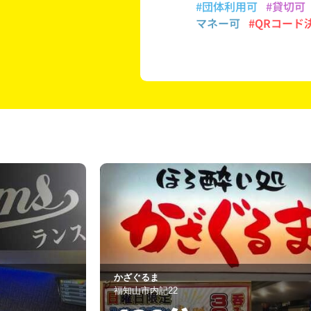
#団体利用可
#貸切可
マネー可
#QRコード
Nico
福知山市西本町