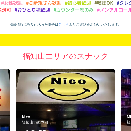
#女性歓迎
#ご新規さん歓迎
#初心者歓迎
#喫煙OK
#クレ
決済可
#おひとり様歓迎
#カウンター席のみ
#ノンアルコー
掲載情報に誤りがあった場合は
こちら
より
ご連絡をお願いいたします。
福知山エリアのスナック
MiyAKO
Ai
福知山市中ノ町200-6
福