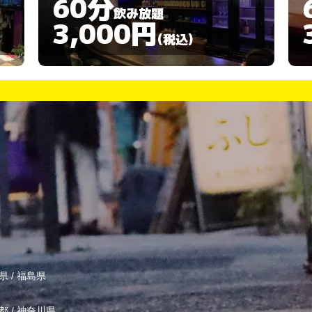
60分
飲み放題
3,000円
(税込)
県
/
福島県
都
/
神奈川県