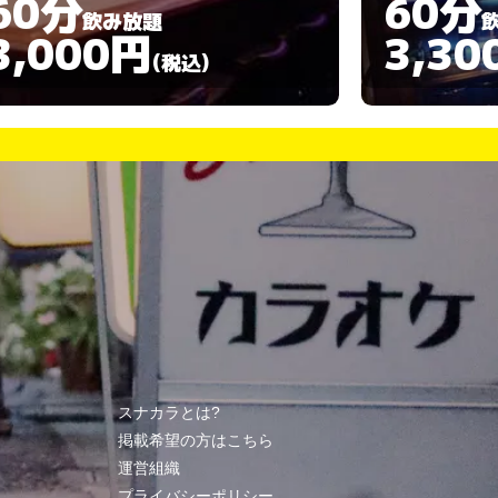
60分
60分
飲み放題
3,300円
4,00
(税込)
スナカラとは?
掲載希望の方はこちら
運営組織
プライバシーポリシー