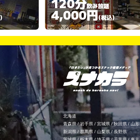
60分
飲み放題
3,000円
)
(税込)
北海道
青森県
/
岩手県
/
宮城県
/
秋田県
/
山形
新潟県
/
群馬県
/
山梨県
/
長野県
茨城県
/
栃木県
/
埼玉県
/
千葉県
/
東京