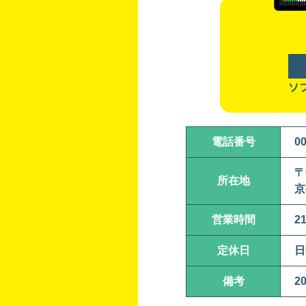
ソ
電話番号
00
〒
所在地
京
営業時間
2
定休日
日
備考
2