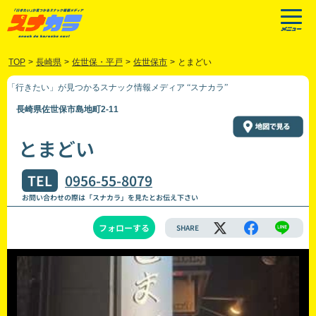
TOP
>
長崎県
>
佐世保・平戸
>
佐世保市
>
とまどい
「行きたい」が見つかるスナック情報メディア “スナカラ”
長崎県佐世保市島地町2-11
とまどい
TEL
0956-55-8079
お問い合わせの際は「スナカラ」を見たとお伝え下さい
フォローする
SHARE