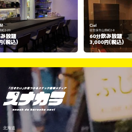
Ciel
B
佐世保市山県町2-8
佐
飲み放題
60分
(税込)
3,000円
3
北海道