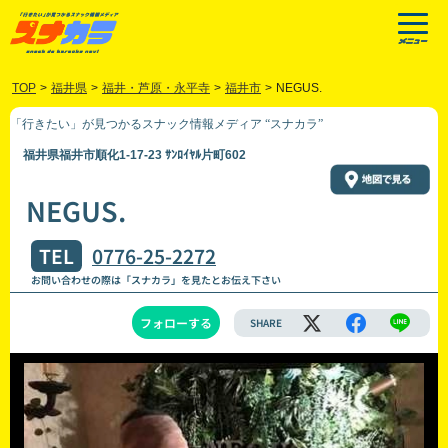
TOP
>
福井県
>
福井・芦原・永平寺
>
福井市
>
NEGUS.
「行きたい」が見つかるスナック情報メディア “スナカラ”
福井県福井市順化1-17-23 ｻﾝﾛｲﾔﾙ片町602
NEGUS.
TEL
0776-25-2272
お問い合わせの際は「スナカラ」を見たとお伝え下さい
フォローする
SHARE