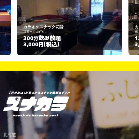
ック花音
カラオケスナック あざみ
福井市順化1丁目17-11
放題
飲み放題
120分
税込)
(税込)
3,000円
北海道