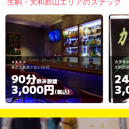
生駒・大和郡山エリアのスナック
カラオケパブ呑呑唄 （ノンドンカ）
パ
生駒郡斑鳩町興留7-1-14
生
240分
飲み放題
3,000円
(税込)