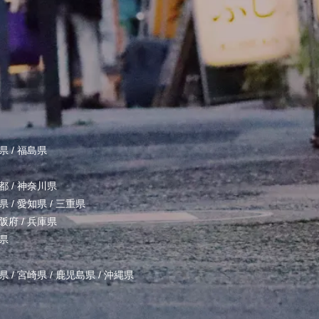
県
/
福島県
都
/
神奈川県
県
/
愛知県
/
三重県
阪府
/
兵庫県
県
県
/
宮崎県
/
鹿児島県
/
沖縄県