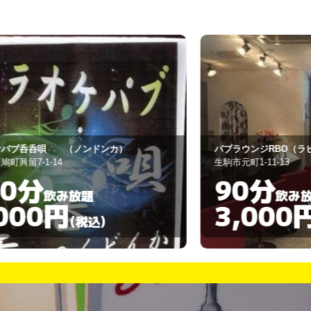
ブラウンジRBO（ラビオ）
ア・ポイント
駒市元町1-11-13
生駒市小明町549-
90分
60分
飲み放題
3,000円
3,00
(税込)