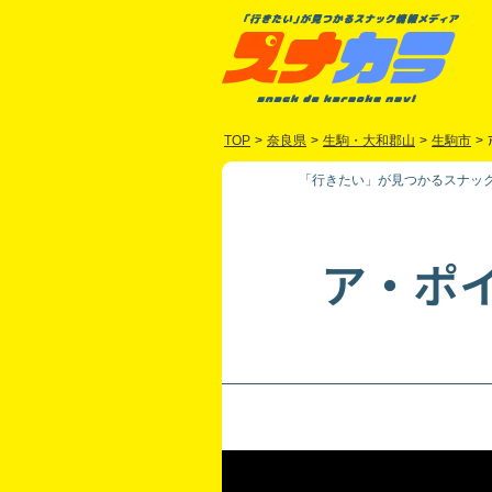
TOP
>
奈良県
>
生駒・大和郡山
>
生駒市
>
「行きたい」が見つかるスナック
ア・ポ