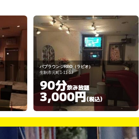
ｅｋｋｏ
香芝市真美ケ丘1-13-31
90分
飲み放題
3,000円
)
(税込)