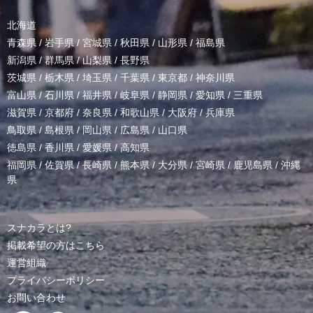
北海道
青森県
/
岩手県
/
宮城県
/
秋田県
/
山形県
/
福島県
新潟県
/
群馬県
/
山梨県
/
長野県
茨城県
/
栃木県
/
埼玉県
/
千葉県
/
東京都
/
神奈川県
富山県
/
石川県
/
福井県
/
岐阜県
/
静岡県
/
愛知県
/
三重県
滋賀県
/
京都府
/
奈良県
/
和歌山県
/
大阪府
/
兵庫県
鳥取県
/
島根県
/
岡山県
/
広島県
/
山口県
徳島県
/
香川県
/
愛媛県
/
高知県
福岡県
/
佐賀県
/
長崎県
/
熊本県
/
大分県
/
宮崎県
/
鹿児島県
/
沖縄
県
スナカラとは?
掲載希望の方はこちら
運営組織
プライバシーポリシー
お問い合わせ