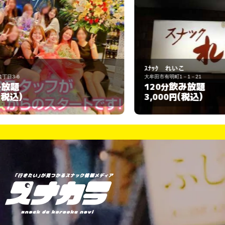
ｽﾅｯｸ れいこ
2
大牟田市有明町1－1－21
大
飲み放題
120分
9
(税込)
3,000円
1