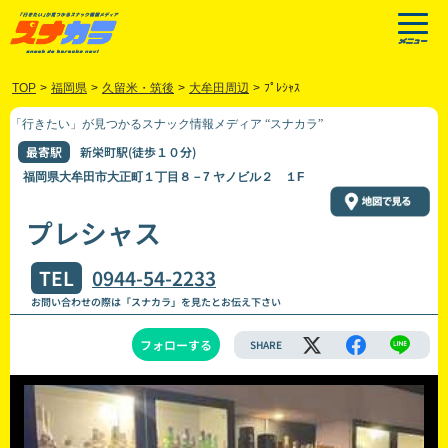
TOP
>
福岡県
>
久留米・筑後
>
大牟田周辺
>
ﾌﾟﾚｼｬｽ
「行きたい」が見つかるスナック情報メディア “スナカラ”
最寄駅
新栄町駅(徒歩１０分)
福岡県大牟田市大正町１丁目８－7 ヤノビル２ １F
プレシャス
TEL
0944-54-2233
お問い合わせの際は「スナカラ」を見たとお伝え下さい
フォローする
SHARE