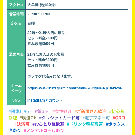
アクセス
大牟田(徒歩10分)
営業時間
20:00〜01:00
定休日
日曜
20時〜21時入店に限り、
セット料金2000円
飲み放題3500円
通常料金
21時以降入店のお客様
セット料金3000円
飲み放題4000円
カラオケ代込みになります。
ホーム
https://www.instagram.com/rntm0626?igsh=Njk3anRoN…
ページ
SNS
Instagramアカウント
#団体利用可
#貸切可
#女性歓迎
#ご新規さん歓迎
#初心者
歓迎
#喫煙OK
#クレジットカード可
#電子マネー可
#QRコ
ード決済可
#おひとり様歓迎
#ドリンク種類豊富
#ボックス
席あり
#ノンアルコールあり