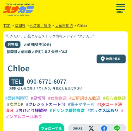
TOP
>
福岡県
>
久留米・筑後
>
大牟田周辺
>
Chloe
「行きたい」が見つかるスナック情報メディア “スナカラ”
最寄駅
大牟田(徒歩10分)
福岡県大牟田市大正町1-8-2 矢野ビル3
Chloe
TEL
090-6771-6077
お問い合わせの際は「スナカラ」を見たとお伝え下さい
#団体利用可
#貸切可
#女性歓迎
#ご新規さん歓迎
#初心者歓迎
#喫煙OK
#クレジットカード可
#電子マネー可
#QRコード決
済可
#おひとり様歓迎
#ドリンク種類豊富
#ボックス席あり
#
ノンアルコールあり
フォローする
SHARE