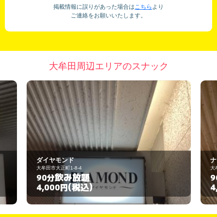
掲載情報に誤りがあった場合は
こちら
より
ご連絡をお願いいたします。
大牟田周辺エリアのスナック
ナイトイン彩華
大牟田市大正町1-8-4
飲み放題
90分
(税込)
4,000円